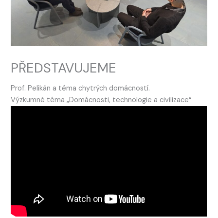
PŘEDSTAVUJEME
Prof. Pelikán a téma chytrých domácností.
Výzkumné téma „Domácnosti, technologie a civilizace“